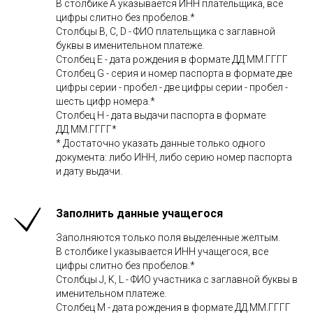
В столбике A указывается ИНН плательщика, все
цифры слитно без пробелов.*
Столбцы B, C, D - ФИО плательщика с заглавной
буквы в именительном платеже.
Столбец Е - дата рождения в формате ДД.ММ.ГГГГ
Столбец G - серия и номер паспорта в формате две
цифры серии - пробел - две цифры серии - пробел -
шесть цифр номера.*
Столбец H - дата выдачи паспорта в формате
ДД.ММ.ГГГГ*
* Достаточно указать данные только одного
документа: либо ИНН, либо серию номер паспорта
и дату выдачи.
Заполнить данные учащегося
Заполняются только поля выделенные желтым.
В столбике I указывается ИНН учащегося, все
цифры слитно без пробелов.*
Столбцы J, K, L - ФИО участника с заглавной буквы в
именительном платеже.
Столбец M - дата рождения в формате ДД.ММ.ГГГГ