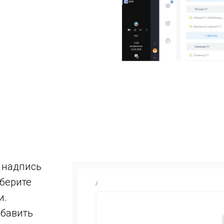
 надпись
ыберите
и.
обавить