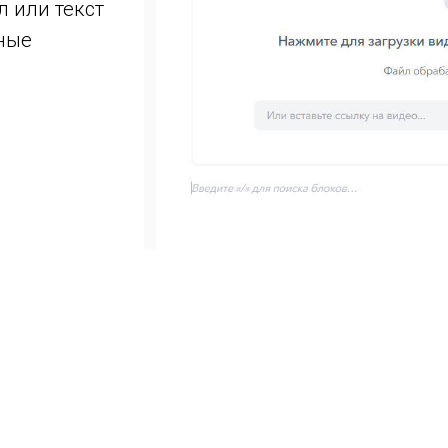
 или текст
ьные