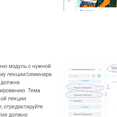
еню модуль с нужной
ему лекции/семинара
и должна
нированию. Тема
мой лекции.
е, отредактируйте
ятия должно