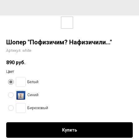
Шопер "Пофизичим? Нафизичили..."
Артикул:
white
890
руб.
Цвет
Белый
Синий
Бирюзовый
Купить