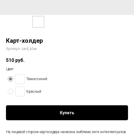
Карт-холдер
Артикул:
card_blue
510
руб.
Цвет
Темно-синий
Красный
Купить
На лицевой стороне картхолдера нанесена эмблема лиги интеллектуалов